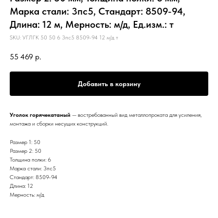
Марка стали: 3пс5, Стандарт: 8509-94,
Длина: 12 м, Мерность: м/д, Ед.изм.: т
SKU:
УГЛГК 50 50 6 3пс5 8509-94 12 м/д т
55 469
р.
Добавить в корзину
Уголок горячекатаный
— востребованный вид металлопроката для усиления,
монтажа и сборки несущих конструкций.
Размер 1: 50
Размер 2: 50
Толщина полки: 6
Марка стали: 3пс5
Стандарт: 8509-94
Длина: 12
Мерность: м/д