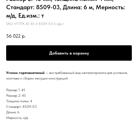
Стандарт: 8509-03, Длина: 6 м, Мерность:
м/д, Ед.изм.: т
SKU:
УГЛГК 45 45 4 8509-03 6 м/д т
56 022
р.
Добавить в корзину
Уголок горячекатаный
— востребованный вид металлопроката для усиления,
монтажа и сборки несущих конструкций.
Размер 1: 45
Размер 2: 45
Толщина полки: 4
Стандарт: 8509-03
Длина: 6
Мерность: м/д