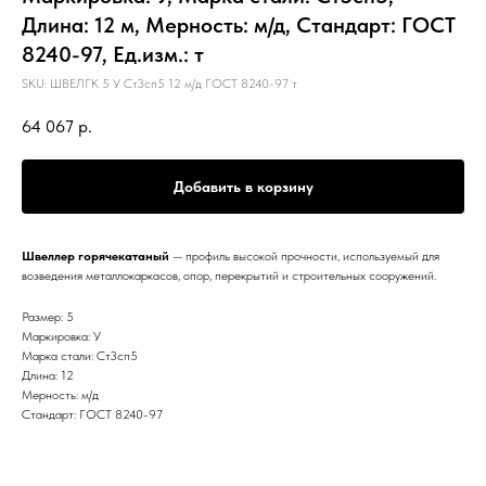
Длина: 12 м, Мерность: м/д, Стандарт: ГОСТ
8240-97, Ед.изм.: т
SKU:
ШВЕЛГК 5 У Ст3сп5 12 м/д ГОСТ 8240-97 т
64 067
р.
Добавить в корзину
Швеллер горячекатаный
— профиль высокой прочности, используемый для
возведения металлокаркасов, опор, перекрытий и строительных сооружений.
Размер: 5
Маркировка: У
Марка стали: Ст3сп5
Длина: 12
Мерность: м/д
Стандарт: ГОСТ 8240-97