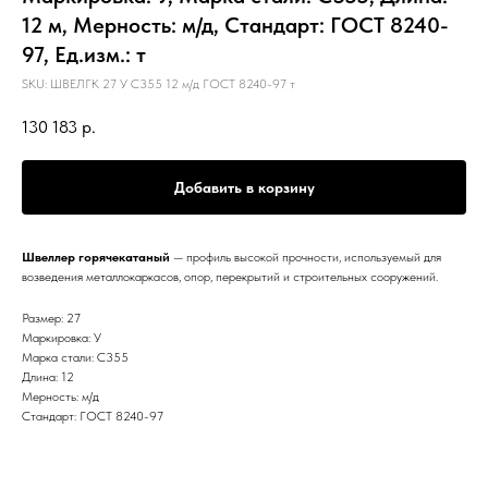
12 м, Мерность: м/д, Стандарт: ГОСТ 8240-
97, Ед.изм.: т
SKU:
ШВЕЛГК 27 У С355 12 м/д ГОСТ 8240-97 т
130 183
р.
Добавить в корзину
Швеллер горячекатаный
— профиль высокой прочности, используемый для
возведения металлокаркасов, опор, перекрытий и строительных сооружений.
Размер: 27
Маркировка: У
Марка стали: С355
Длина: 12
Мерность: м/д
Стандарт: ГОСТ 8240-97