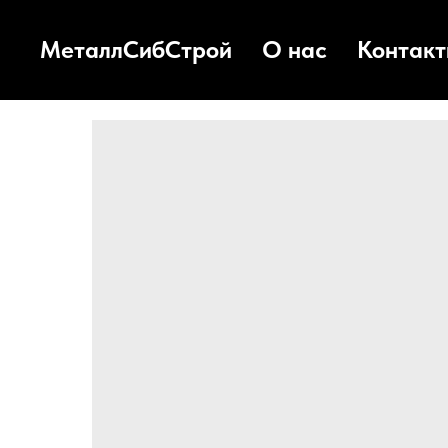
МеталлСибСтрой
О нас
Контак