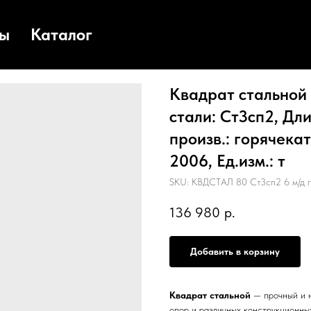
ты
Каталог
Квадрат стальной 
стали: Ст3сп2, Дли
произв.: горячека
2006, Ед.изм.: т
SKU:
КВДСТАЛ 80 Ст3сп2 6 м/д г
136 980
р.
Добавить в корзину
Квадрат стальной
— прочный и н
опор и различных конструкционны