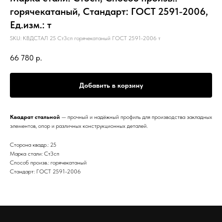
горячекатаный, Стандарт: ГОСТ 2591-2006,
Ед.изм.: т
SKU:
КВДСТАЛ 25 Ст3сп горячекатаный ГОСТ 2591-2006 т
66 780
р.
Добавить в корзину
Квадрат стальной
— прочный и надёжный профиль для производства закладных
элементов, опор и различных конструкционных деталей.
Сторона квадр.: 25
Марка стали: Ст3сп
Способ произв.: горячекатаный
Стандарт: ГОСТ 2591-2006