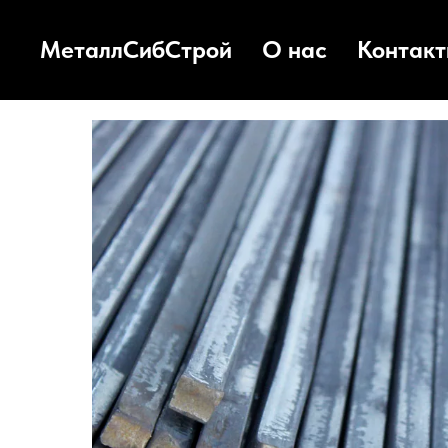
МеталлСибСтрой
О нас
Контак