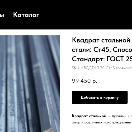
ты
Каталог
Квадрат стальной 
стали: Ст45, Спос
Стандарт: ГОСТ 259
SKU:
КВДСТАЛ 70 Ст45 горячека
99 450
р.
Добавить в корзину
Квадрат стальной
— прочный и н
опор и различных конструкционны