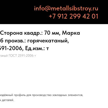
info@metallsibstroy.ru
+7 912 299 42 01
Сторона квадр.: 70 мм, Марка
об произв.: горячекатаный,
1-2006, Ед.изм.: т
таный ГОСТ 2591-2006 т
адёжный профиль для производства закладных элементов,
х деталей.