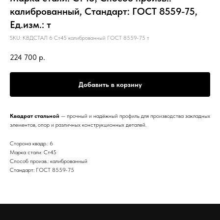
калиброванный, Стандарт: ГОСТ 8559-75,
Ед.изм.: т
SKU:
КВДСТАЛ 6 Ст45 калиброванный ГОСТ 8559-75 т
224 700
р.
Добавить в корзину
Квадрат стальной
— прочный и надёжный профиль для производства закладных
элементов, опор и различных конструкционных деталей.
Сторона квадр.: 6
Марка стали: Ст45
Способ произв.: калиброванный
Стандарт: ГОСТ 8559-75