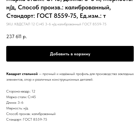
н/д, Способ произв.: калиброванный,
Стандарт: ГОСТ 8559-75, Ед.изм.: т
SKU:
КВДСТАЛ 12 Ст45 3-6 н/д калиброванный ГОСТ 8559-75
237 611
р.
Добавить в корзину
Квадрат стальной
— прочный и надёжный профиль для производства закладных
элементов, опор и различных конструкционных деталей.
Сторона квадр.: 12
Марка стали: Ст45
Длина: 3-6
Мерность: н/д
Способ произв.: калиброванный
Стандарт: ГОСТ 8559-75