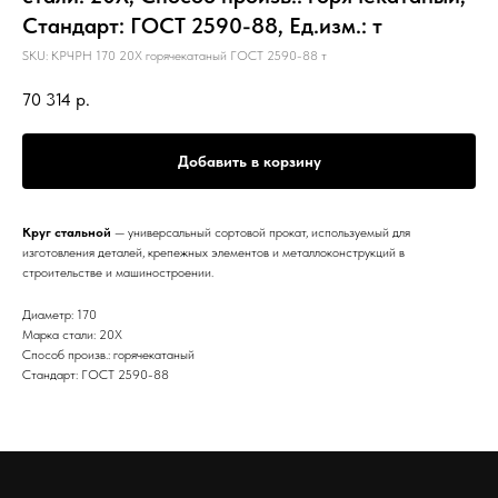
Стандарт: ГОСТ 2590-88, Ед.изм.: т
SKU:
КРЧРН 170 20Х горячекатаный ГОСТ 2590-88 т
70 314
р.
Добавить в корзину
Круг стальной
— универсальный сортовой прокат, используемый для
изготовления деталей, крепежных элементов и металлоконструкций в
строительстве и машиностроении.
Диаметр: 170
Марка стали: 20Х
Способ произв.: горячекатаный
Стандарт: ГОСТ 2590-88