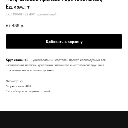
Ед.изм.: т
SKU:
КРЧРН 22 40Х горячекатаный т
67 488
р.
Добавить в корзину
Круг стальной
— универсальный сортовой прокат, используемый для
изготовления деталей, крепежных элементов и металлоконструкций в
строительстве и машиностроении.
Диаметр: 22
Марка стали: 40Х
Способ произв.: горячекатаный