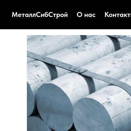
МеталлСибСтрой
О нас
Контак