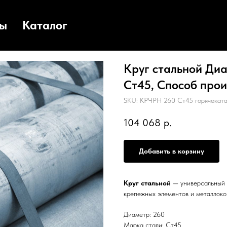
ты
Каталог
Круг стальной Диа
Ст45, Способ произ
SKU:
КРЧРН 260 Ст45 горячеката
104 068
р.
Добавить в корзину
Круг стальной
— универсальный с
крепежных элементов и металлоко
Диаметр: 260
Марка стали: Ст45