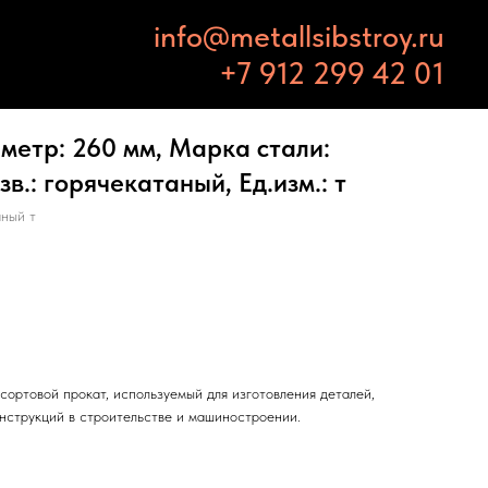
info@metallsibstroy.ru
+7 912 299 42 01
метр: 260 мм, Марка стали:
в.: горячекатаный, Ед.изм.: т
ный т
ортовой прокат, используемый для изготовления деталей,
нструкций в строительстве и машиностроении.