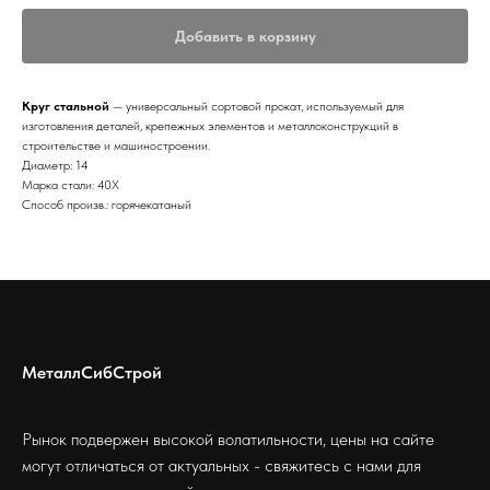
Добавить в корзину
Круг стальной
— универсальный сортовой прокат, используемый для
изготовления деталей, крепежных элементов и металлоконструкций в
строительстве и машиностроении.
Диаметр: 14
Марка стали: 40Х
Способ произв.: горячекатаный
МеталлСибСтрой
Рынок подвержен высокой волатильности, цены на сайте
могут отличаться от актуальных - свяжитесь с нами для