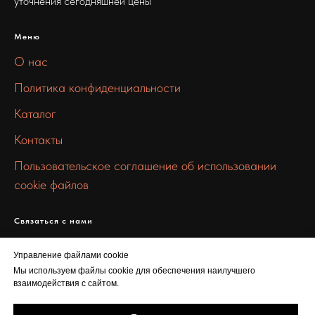
уточнения сегодняшней цены
Меню
О нас
Политика конфиденциальности
Каталог
Контакты
Пользовательское соглашение об использовании
cookie файлов
Связаться с нами
info@metallsibstroy.ru
Управление файлами cookie
+7 912 299 4201
Мы используем файлы cookie для обеспечения наилучшего
взаимодействия с сайтом.
ул. Маерчака, 10