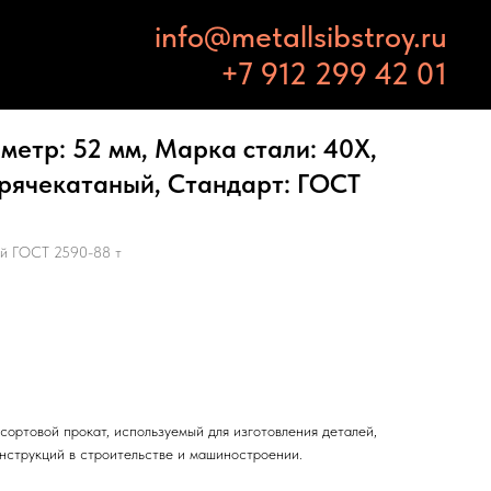
info@metallsibstroy.ru
+7 912 299 42 01
метр: 52 мм, Марка стали: 40Х,
орячекатаный, Стандарт: ГОСТ
ый ГОСТ 2590-88 т
ортовой прокат, используемый для изготовления деталей,
нструкций в строительстве и машиностроении.