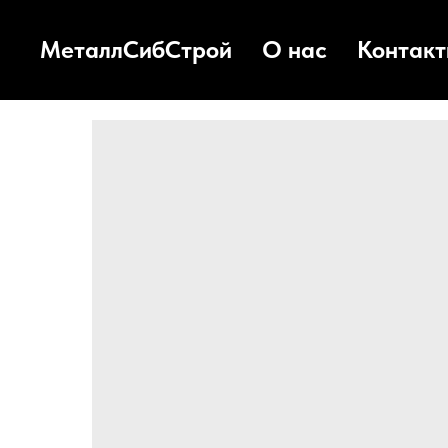
МеталлСибСтрой
О нас
Контак