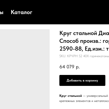
ты
Каталог
Круг стальной Диа
Способ произв.: г
2590-88, Ед.изм.: т
SKU:
КРЧРН 52 40Х горячекатан
64 079
р.
Добавить в корзину
Круг стальной
— универсальный с
крепежных элементов и металлоко