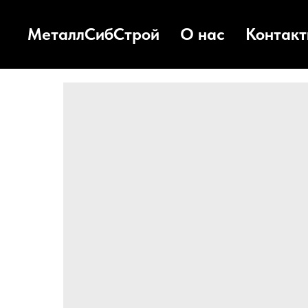
МеталлСибСтрой
О нас
Контак