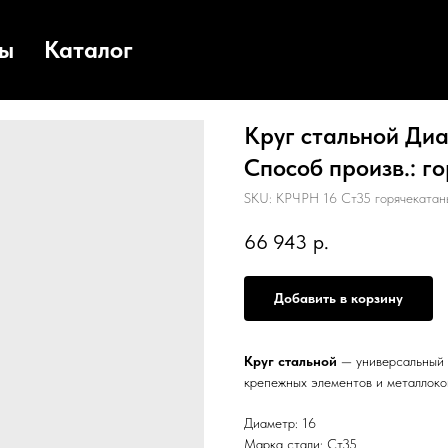
ты
Каталог
Круг стальной Диа
Способ произв.: го
SKU:
КРЧРН 16 Ст35 горячекатан
66 943
р.
Добавить в корзину
Круг стальной
— универсальный с
крепежных элементов и металлоко
Диаметр: 16
Марка стали: Ст35