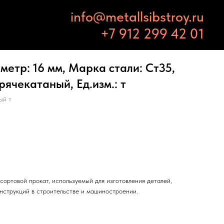
info@metallsibstroy.ru
+7 912 299 42 01
метр: 16 мм, Марка стали: Ст35,
рячекатаный, Ед.изм.: т
ый т
ортовой прокат, используемый для изготовления деталей,
нструкций в строительстве и машиностроении.