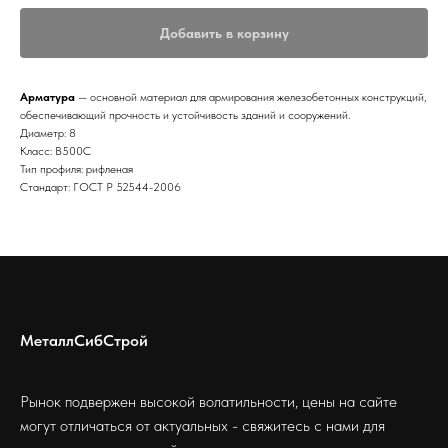
Добавить в корзину
Арматура
— основной материал для армирования железобетонных конструкций,
обеспечивающий прочность и устойчивость зданий и сооружений.
Диаметр: 8
Класс: В500С
Тип профиля: рифленая
Стандарт: ГОСТ Р 52544-2006
МеталлСибСтрой
Рынок подвержен высокой волатильности, цены на сайте
могут отличаться от актуальных - свяжитесь с нами для