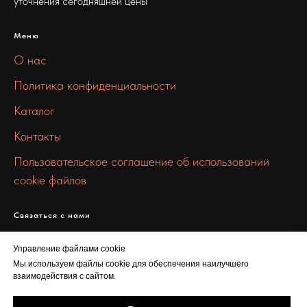
уточнения сегодняшней цены
Меню
О нас
Политика конфиденциальности
Каталог
Контакты
Пользовательское соглашение об использовании
cookie файлов
Связаться с нами
info@metallsibstroy.ru
Управление файлами cookie
+7 912 299 4201
Мы используем файлы cookie для обеспечения наилучшего
взаимодействия с сайтом.
ул. Маерчака, 10