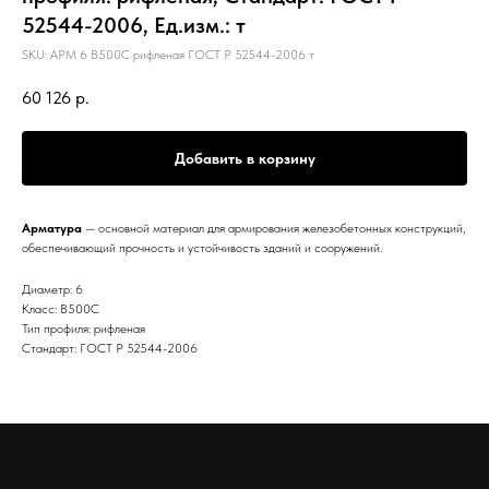
52544-2006, Ед.изм.: т
SKU:
АРМ 6 В500С рифленая ГОСТ Р 52544-2006 т
60 126
р.
Добавить в корзину
Арматура
— основной материал для армирования железобетонных конструкций,
обеспечивающий прочность и устойчивость зданий и сооружений.
Диаметр: 6
Класс: В500С
Тип профиля: рифленая
Стандарт: ГОСТ Р 52544-2006