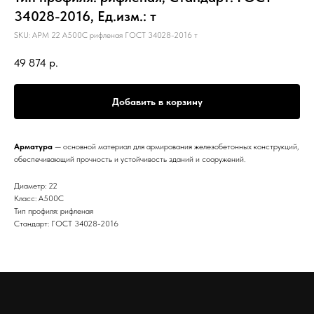
34028-2016, Ед.изм.: т
SKU:
АРМ 22 А500С рифленая ГОСТ 34028-2016 т
49 874
р.
Добавить в корзину
Арматура
— основной материал для армирования железобетонных конструкций,
обеспечивающий прочность и устойчивость зданий и сооружений.
Диаметр: 22
Класс: А500С
Тип профиля: рифленая
Стандарт: ГОСТ 34028-2016