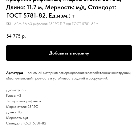
Длина: 11.7 м, Мерность: м/д, Стандарт:
ГОСТ 5781-82, Ед.изм.: т
SKU:
АРМ 36 А3 рифленая 25Г2С 11.7 м/д ГОСТ 5781-82 т
54 775
р.
Добавить в корзину
Арматура
— основной материал для армирования железобетонных конструкций,
обеспечивающий прочность и устойчивость зданий и сооружений.
Диаметр: 36
Класс: А3
Тип профиля: рифленая
Марка стали: 25Г2С
Длина: 11.7
Мерность: м/д
Стандарт: ГОСТ 5781-82